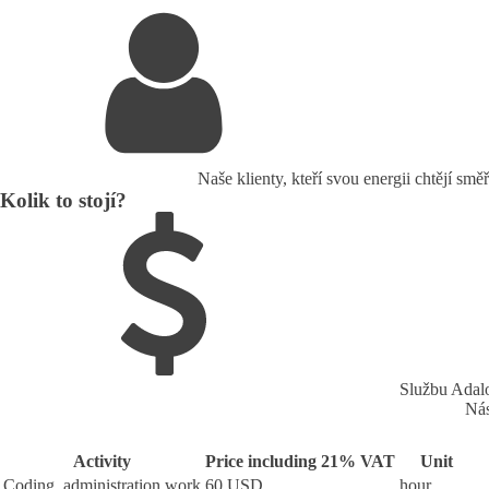
Naše klienty, kteří svou energii chtějí sm
Kolik to stojí?
Službu Adalo
Nás
Activity
Price including 21% VAT
Unit
Coding, administration work
60 USD
hour