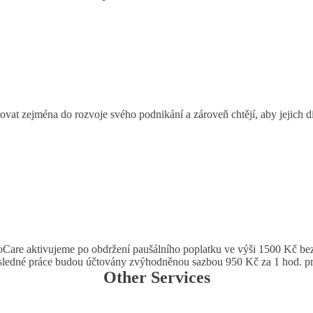
ěřovat zejména do rozvoje svého podnikání a zároveň chtějí, aby jejich di
Care aktivujeme po obdržení paušálního poplatku ve výši 1500 Kč b
ledné práce budou účtovány zvýhodněnou sazbou 950 Kč za 1 hod. p
Other Services